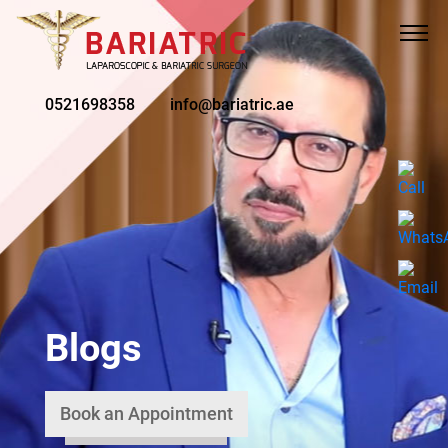
0521698358
info@bariatric.ae
Blogs
Book an Appointment